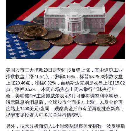
美国股市三大指数28日走势同步反弹上涨，其中道琼工业
指数收盘上涨71.67点，涨幅0.16%，标普S&P500指数收盘
上涨20.46点，涨幅0.32%，而纳斯达克则是收盘上涨115.02
点，涨幅0.53%，本周市场焦点上周末举行全球央行年
会，美联储Fed主席鲍威尔表示9月可能将调整利率脚步，
暗示降息的消息后，全球股市全面多方上涨，以及金价再
度站上3400美元/盎司，观察黄金后市有望再度挑战新高，
提醒市场投资人可多加关注行情变动。
另外，技术分析面切入1小时级别观察美元指数一波反弹后