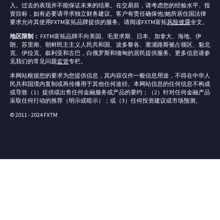
入。过去的表现并不能保证未来的结果。在交易前，请考虑您的经验水平、投
资目标，如有必要请寻求独立财务建议。客户有责任确保他/她所居住国法律
要求允许其使用FXTM富拓品牌提供的服务。请阅读FXTM富拓
风险披露
全文。
地区限制：
FXTM富拓品牌不向美国、毛里求斯、日本、加拿大、海地、伊
朗、苏里南、朝鲜民主主义人民共和国、波多黎各、塞浦路斯被占领区、魁北
克、伊拉克、叙利亚和古巴，白俄罗斯和缅甸的居民提供服务。更多信息请参
见我们的常见问题
监管
专栏。
本网站根据您的要求为您提供信息，其内容仅作一般信息用途，不得在中华人
民共和国境内复制或再传播用于其他任何途径。本网站信息的任何信息不构成
或导致（1）提供或出售任何金融服务或产品的要约；（2）针对任何金融产品
采取任何行动的推荐（明示或暗示）；或（3）任何投资建议或市场预测。
© 2011 - 2024 FXTM