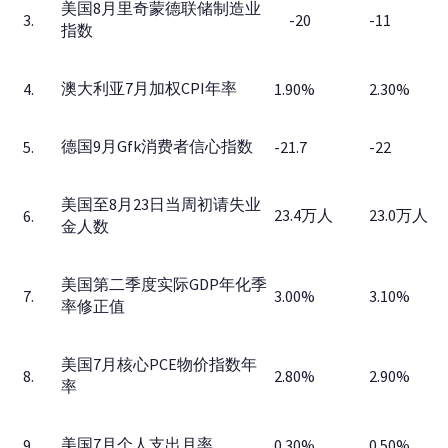
美国8月里奇蒙德联储制造业
3.
-20
-11
指数
澳大利亚7月加权CPI年率
4.
1.90%
2.30%
德国9月Gfk消费者信心指数
5.
-21.7
-22
美国至8月23日当周初请失业
23.4万人
23.0万人
6.
金人数
美国第二季度实际GDP年化季
7.
3.00%
3.10%
率修正值
美国7月核心PCE物价指数年
8.
2.80%
2.90%
率
美国7月个人支出月率
9.
0.30%
0.50%