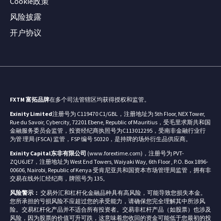
Cookie政策
风险披露
开户协议
FXTM 富拓品牌
在多个司法管辖区均获得授权和监管。
Exinity Limited
注册号为 C119470 C1/GBL，注册地址为 5th Floor, NEX Tower,
Rue du Savoir, Cybercity, 72201 Ebene, Republic of Mauritius，受毛里求斯共和国
金融服务委员会监管，投资经纪商执照号为C113012295，受南非金融行业行
为管 理局 (FSCA) 监管，FSP 编号 50320，是持牌的场外衍生品供应商。
Exinity Capital东非有限公司
(www.forextime.com)，注册号为 PVT-
ZQU6JE7，注册地址为 West End Towers, Waiyaki Way, 6th Floor , P.O. Box 1896-
00606, Nairobi, Republic of Kenya 受肯尼亚共和国资本市场管理局监管，拥有非
交易在线外汇经纪商，牌照号为 135。
风险警示：
交易外汇和杠杆化金融品种具有高风险，可能导致您损失本金。
您所承担的亏损风险不应超过您的承受能力，请确保您完全理解其中所涉风
险。交易杠杆化产品并不适合所有投资者。交易非杠杆产品（如股票）也涉及
风险，因为股票的价值可升可跌，这意味着您收回的资金可能低于您最初的投