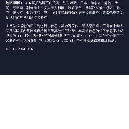
地区限制：
FXTM富拓品牌不向美国、毛里求斯、日本、加拿大、海地、伊
朗、苏里南、朝鲜民主主义人民共和国、波多黎各、塞浦路斯被占领区、魁北
克、伊拉克、叙利亚和古巴，白俄罗斯和缅甸的居民提供服务。更多信息请参
见我们的常见问题
监管
专栏。
本网站根据您的要求为您提供信息，其内容仅作一般信息用途，不得在中华人
民共和国境内复制或再传播用于其他任何途径。本网站信息的任何信息不构成
或导致（1）提供或出售任何金融服务或产品的要约；（2）针对任何金融产品
采取任何行动的推荐（明示或暗示）；或（3）任何投资建议或市场预测。
© 2011 - 2024 FXTM