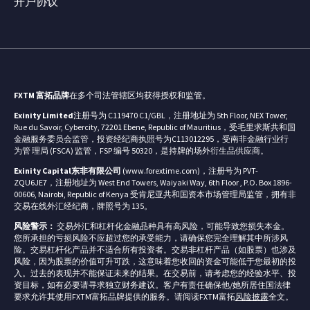
开户协议
FXTM 富拓品牌
在多个司法管辖区均获得授权和监管。
Exinity Limited
注册号为 C119470 C1/GBL，注册地址为 5th Floor, NEX Tower,
Rue du Savoir, Cybercity, 72201 Ebene, Republic of Mauritius，受毛里求斯共和国
金融服务委员会监管，投资经纪商执照号为C113012295，受南非金融行业行
为管 理局 (FSCA) 监管，FSP 编号 50320，是持牌的场外衍生品供应商。
Exinity Capital东非有限公司
(www.forextime.com)，注册号为 PVT-
ZQU6JE7，注册地址为 West End Towers, Waiyaki Way, 6th Floor , P.O. Box 1896-
00606, Nairobi, Republic of Kenya 受肯尼亚共和国资本市场管理局监管，拥有非
交易在线外汇经纪商，牌照号为 135。
风险警示：
交易外汇和杠杆化金融品种具有高风险，可能导致您损失本金。
您所承担的亏损风险不应超过您的承受能力，请确保您完全理解其中所涉风
险。交易杠杆化产品并不适合所有投资者。交易非杠杆产品（如股票）也涉及
风险，因为股票的价值可升可跌，这意味着您收回的资金可能低于您最初的投
入。过去的表现并不能保证未来的结果。在交易前，请考虑您的经验水平、投
资目标，如有必要请寻求独立财务建议。客户有责任确保他/她所居住国法律
要求允许其使用FXTM富拓品牌提供的服务。请阅读FXTM富拓
风险披露
全文。