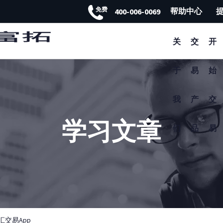
免费
帮助中心
400-006-0069
FXTM富拓APP 非凡体验
关
交
开
于
易
始
我
产
交
学习文章
们
品
易
外汇交易App