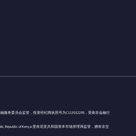
ritius，受毛里求斯共和国金融服务委员会监管，投资经纪商执照号为C113012295，受南非金融行
00606, Nairobi, Republic of Kenya 受肯尼亚共和国资本市场管理局监管，拥有非交