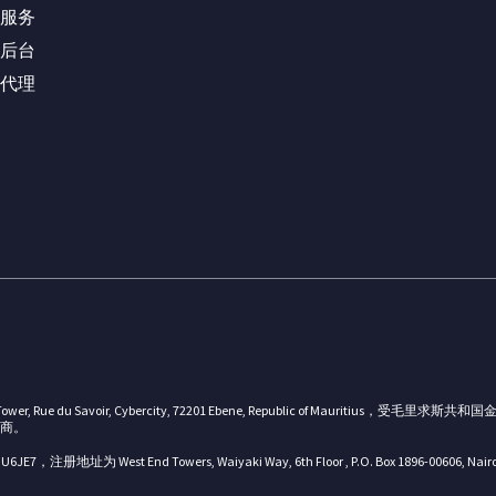
服务
后台
代理
X Tower, Rue du Savoir, Cybercity, 72201 Ebene, Republic of Mau
应商。
U6JE7，注册地址为 West End Towers, Waiyaki Way, 6th Floor , P.O. Box 1896-