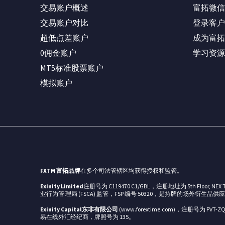
交易账户概述
富拓微信
交易账户对比
登录客户
超低点差账户
成为富拓
0佣金账户
学习资源
MT5标准股票账户
模拟账户
FXTM 富拓品牌
在多个司法管辖区均获得授权和监管。
Exinity Limited
注册号为 C119470 C1/GBL，注册地址为 5th Floor, NE
业行为管 理局 (FSCA) 监管，FSP 编号 50320，是持牌的场外衍生品供
Exinity Capital东非有限公司
(www.forextime.com)，注册号为 PVT-ZQ
易在线外汇经纪商，牌照号为 135。