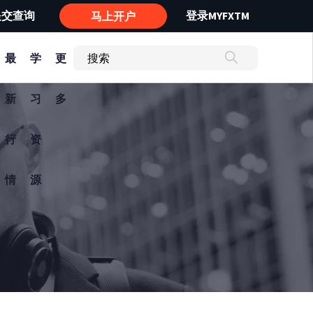
提交查询
登录MYFXTM
马上开户
最
学
更
新
习
多
行
资
情
源