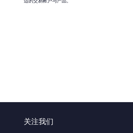
适的交易帐户与产品。
加入FXTM富拓​
尽享超低成本交易​
关注我们