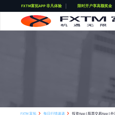
奖金
FXTM富拓APP 非凡体验
限时开户享高额奖金
Skip to main content
FXTM 富拓
每日行情速递
投资App | 股票交易App | 